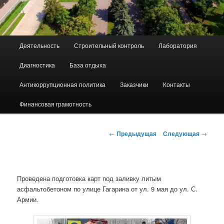
Г
Деятельность
Строительный контроль
Лаборатория
л
а
Диагностика
База отдыха
в
н
Антикоррупционная политика
Заказчики
Контакты
о
е
Финансовая грамотность
м
е
Н
←
Предыдущая
Следующая
→
н
а
ю
в
и
г
Проведена подготовка карт под заливку литым
а
асфальтобетоном по улице Гагарина от ул. 9 мая до ул. С.
ц
Армии.
и
я