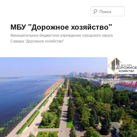
Перейти
к
Поиск
основному
содержимому
МБУ "Дорожное хозяйство"
Муниципальное бюджетное учреждение городского округа
Самара "Дорожное хозяйство"