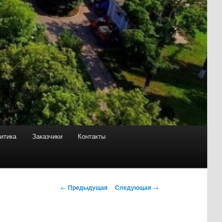
итика
Заказчики
Контакты
Н
←
Предыдущая
Следующая
→
а
в