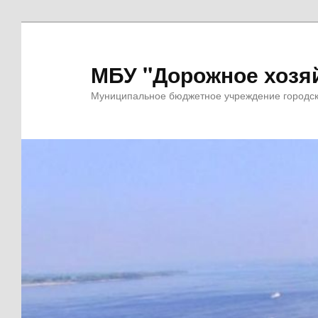
Перейти
к
основному
МБУ "Дорожное хозя
содержимому
Муниципальное бюджетное учреждение городско